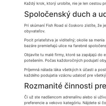
Každý krok, ktorý urobíte, nie je len cestou 
Spoločenský duch a ud
Pri skúmaní Fish Road si čoskoro zistíte, že 
obyvateľov.
Pocit priateľstva je viditeľný; okolie sa men
bazáre premieňajú ulice na farebné spoločens
Objavíte tu malé firmy, ktoré sa zapájajú do
potešením. Počas každoročných podujatí obyv
Príjemná nálada láka všetkých k účasti a posi
každého podujatia vzácnu udalosť pre všetký
Rozmanité činnosti pr
Či už ste nadšencom adrenalínu alebo si užív
preferencie a vekovo kategóriu. Nájdete si čos