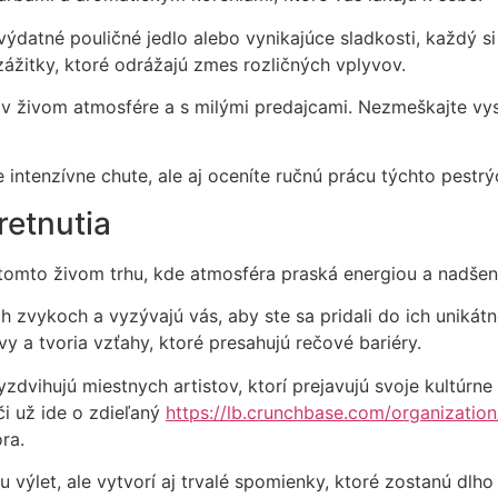
výdatné pouličné jedlo alebo vynikajúce sladkosti, každý si
 zážitky, ktoré odrážajú zmes rozličných vplyvov.
 v živom atmosfére a s milými predajcami. Nezmeškajte vys
ntenzívne chute, ale aj oceníte ručnú prácu týchto pestrých
retnutia
 tomto živom trhu, kde atmosféra praská energiou a nadšení
ch zvykoch a vyzývajú vás, aby ste sa pridali do ich unikát
vy a tvoria vzťahy, ktoré presahujú rečové bariéry.
yzdvihujú miestnych artistov, ktorí prejavujú svoje kultúr
i už ide o zdieľaný
https://lb.crunchbase.com/organizatio
ra.
ašu výlet, ale vytvorí aj trvalé spomienky, ktoré zostanú dl