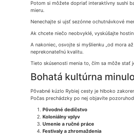
Potom si môžete dopriať interaktívny sushi ba
mieru.
Nenechajte si ujsť sezónne ochutnávkové men
Ak chcete niečo neobvyklé, vyskúšajte host
A nakoniec, osvojte si myšlienku „od mora až
neprekonateľnú kvalitu.
Tieto skúsenosti menia to, čím sa môže stať 
Bohatá kultúrna minul
Pôvabné kúzlo Rybiej cesty je hlboko zakorene
Počas prechádzky po nej objavíte pozoruhodné
Pôvodné dedičstvo
Koloniálny vplyv
Umenie a ručné práce
Festivaly a zhromaždenia