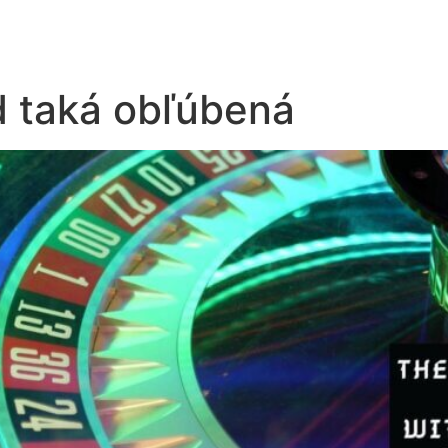
d taká obľúbená