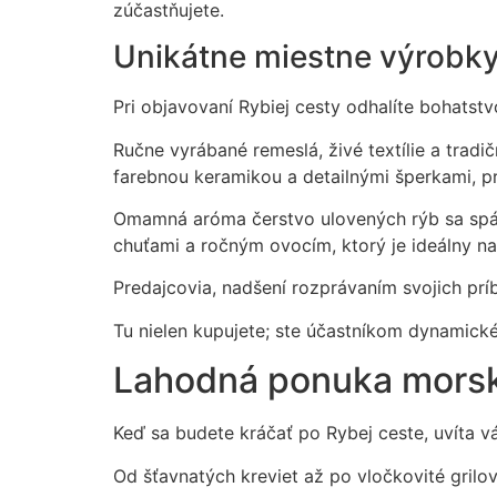
zúčastňujete.
Unikátne miestne výrobk
Pri objavovaní Rybiej cesty odhalíte bohatst
Ručne vyrábané remeslá, živé textílie a trad
farebnou keramikou a detailnými šperkami, pr
Omamná aróma čerstvo ulovených rýb sa spája
chuťami a ročným ovocím, ktorý je ideálny na
Predajcovia, nadšení rozprávaním svojich prí
Tu nielen kupujete; ste účastníkom dynamickéh
Lahodná ponuka morsk
Keď sa budete kráčať po Rybej ceste, uvíta 
Od šťavnatých kreviet až po vločkovité grilov