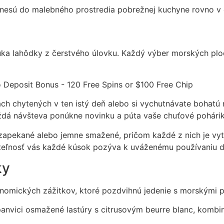
renesú do malebného prostredia pobrežnej kuchyne rovno v 
ka lahôdky z čerstvého úlovku. Každý výber morských plodo
ciach chytených v ten istý deň alebo si vychutnávate bohatú
dá návšteva ponúkne novinku a púta vaše chuťové poháriky
né, zapekané alebo jemne smažené, pričom každé z nich je vyt
teľnosť vás každé kúsok pozýva k uváženému používaniu 
ky
onomických zážitkov, ktoré pozdvihnú jedenie s morskými 
panvici osmažené lastúry s citrusovým beurre blanc, kombin