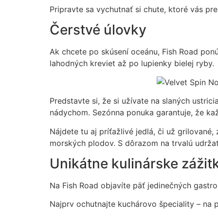
Pripravte sa vychutnať si chute, ktoré vás p
Čerstvé úlovky
Ak chcete po skúsení oceánu, Fish Road ponú
lahodných kreviet až po lupienky bielej ryby.
Predstavte si, že si užívate na slaných ustri
nádychom. Sezónna ponuka garantuje, že kaž
Nájdete tu aj príťažlivé jedlá, či už grilova
morských plodov. S dôrazom na trvalú udrža
Unikátne kulinárske zážit
Na Fish Road objavíte päť jedinečných gastr
Najprv ochutnajte kuchárovo špeciality – na 