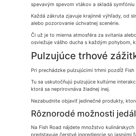
spevavým spevom vtákov a skladá symfóniu prí
Každá zákruta zjavuje krajinné výhľady, od s
alebo pozorovanie úchvatnej scenérie.
Či už je to mierna atmosféra za svitania ale
osviežuje vášho ducha s každým pohybom, k
Pulzujúce trhové zážit
Pri prechádzke pulzujúcimi trhmi pozdĺž Fish
Tu sa uskutočňujú pulzujúce kultúrne interakc
ktorá sa neprirovnáva žiadnej inej.
Nezabudnite objaviť jedinečné produkty, ktor
Rôznorodé možnosti jedál
Na Fish Road nájdete množstvo kulinárskych 
predstavuje čerstvé ingrediencie so jasnými 