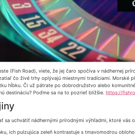
te (Fish Road), viete, že jej čaro spočíva v nádhernej prír
zatiaľ čo živé trhy oplývajú miestnymi tradíciami. Morské p
itku hĺbku. Či už pátrate po dobrodružstvo alebo komunitnéh
nú destináciu? Poďme sa na to pozrieť bližšie.
https://fishr
jiny
ť sa uchvátiť nádhernými prírodnými výhľadmi, ktoré vás o
ku, ich pulzujúca zeleň kontrastuje s tmavomodrou obloh