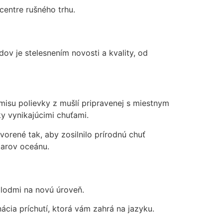
centre rušného trhu.
v je stelesnením novosti a kvality, od
 misu polievky z mušlí pripravenej s miestnym
 vynikajúcimi chuťami.
vorené tak, aby zosilnilo prírodnú chuť
darov oceánu.
plodmi na novú úroveň.
ácia príchutí, ktorá vám zahrá na jazyku.