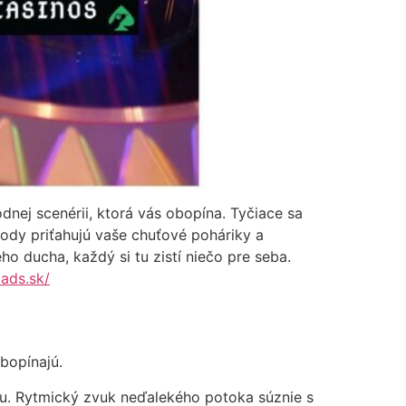
odnej scenérii, ktorá vás obopína. Tyčiace sa
lody priťahujú vaše chuťové poháriky a
o ducha, každý si tu zistí niečo pre seba.
oads.sk/
bopínajú.
ou. Rytmický zvuk neďalekého potoka súznie s