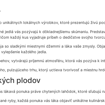
y
vo unikátnych lokálnych výrobkov, ktoré prezentujú živú po
ičné jedlá vás pozývajú k dôkladnejšiemu skúmaniu. Predst
ičom každý kus vyjadruje príbeh o dedičstve svojho tvorcu
 so sladkými miestnymi džemmi a láka vaše zmysly. Objav
 vylepšenie každého jedla.
behov, vytvárajú príjemnú atmosféru, ktorá vás pozýva k in
o, pulzujúceho trhu, ktorý uctieva tvorivosť a miestnu hrd
ých plodov
vás lákavá ponuka práve chytených lahôdok, ktoré sľubujú 
ané ryby, každá ponuka vás láka objaviť unikátne kulinársk