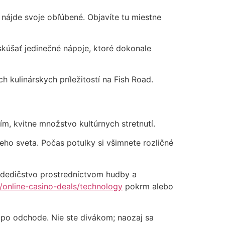
 nájde svoje obľúbené. Objavíte tu miestne
kúšať jedinečné nápoje, ktoré dokonale
 kulinárskych príležitostí na Fish Road.
m, kvitne množstvo kultúrnych stretnutí.
neho sveta. Počas potulky si všimnete rozličné
ne dedičstvo prostredníctvom hudby a
n/online-casino-deals/technology
pokrm alebo
ho po odchode. Nie ste divákom; naozaj sa