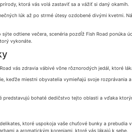
rody, ktorá vás volá zastaviť sa a vážiť si daný okamih.
lnečných lúk až po strmé útesy ozdobené divými kvetmi. Ná
bo sýte odtiene večera, scenéria pozdĺž Fish Road ponúka 
torý vykonáte.
ky
 Road vás zdravia vábivé vône rôznorodých jedál, ktoré lák
ie, keďže miestni obyvatelia vymieňajú svoje rozprávania a
é predstavujú bohaté dedičstvo tejto oblasti a vďaka ktor
delikates, ktoré uspokoja vaše chuťové bunky a prebudia
farbami a aromatickým koreniami, ktoré vás lákajú k sebe.