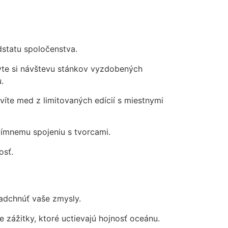
dstatu spoločenstva.
avte si návštevu stánkov vyzdobených
.
íte med z limitovaných edícií s miestnymi
tímnemu spojeniu s tvorcami.
osť.
nadchnúť vaše zmysly.
e zážitky, ktoré uctievajú hojnosť oceánu.