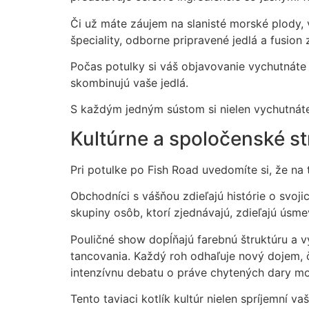
Či už máte záujem na slanisté morské plody, 
špeciality, odborne pripravené jedlá a fusion
Počas potulky si váš objavovanie vychutnáte
skombinujú vaše jedlá.
S každým jedným sústom si nielen vychutnáte i
Kultúrne a spoločenské st
Pri potulke po Fish Road uvedomíte si, že na
Obchodníci s vášňou zdieľajú histórie o svoji
skupiny osôb, ktorí zjednávajú, zdieľajú úsme
Pouličné show dopĺňajú farebnú štruktúru a v
tancovania. Každý roh odhaľuje nový dojem, č
intenzívnu debatu o práve chytených dary mo
Tento taviaci kotlík kultúr nielen spríjemní v