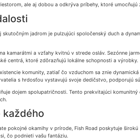
priestorom, ale aj dobou a odkrýva príbehy, ktoré umocňujú 
alosti
jej skutočným jadrom je pulzujúci spoločenský duch a dynam
ia na kamarátmi a vzťahy kvitnú v strede osláv. Sezónne ja
ké centrá, ktoré zdôrazňujú lokálne schopnosti a výrobky.
 existencie komunity, zatiaľ čo vzduchom sa znie dynamická
atelia s hrdosťou vystavujú svoje dedičstvo, podporujú sú
lňuje dojem spolupatričnosti. Tento prekvitajúci komunitný 
ch.
e každého
ate pokojné okamihy v prírode, Fish Road poskytuje širokú 
i, čo podnieti vašu fantáziu.