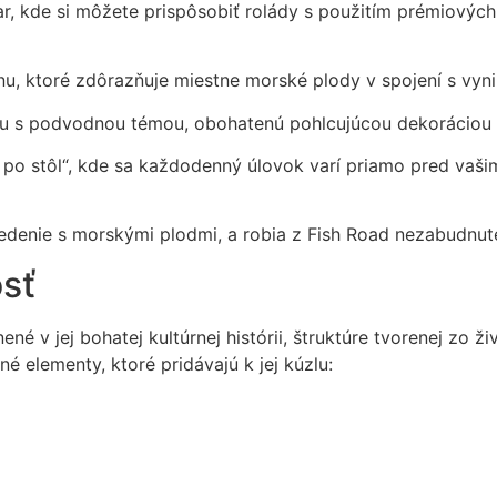
r, kde si môžete prispôsobiť rolády s použitím prémiových 
u, ktoré zdôrazňuje miestne morské plody v spojení s vyni
inu s podvodnou témou, obohatenú pohlcujúcou dekoráciou 
 po stôl“, kde sa každodenný úlovok varí priamo pred vašim
jedenie s morskými plodmi, a robia z Fish Road nezabudnute
osť
né v jej bohatej kultúrnej histórii, štruktúre tvorenej zo ž
 elementy, ktoré pridávajú k jej kúzlu: