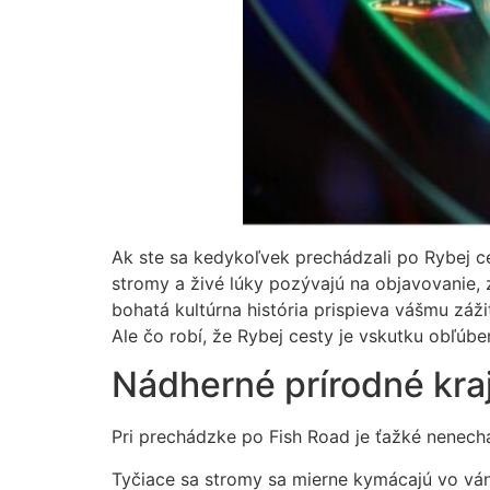
Ak ste sa kedykoľvek prechádzali po Rybej ces
stromy a živé lúky pozývajú na objavovanie, 
bohatá kultúrna história prispieva vášmu záž
Ale čo robí, že Rybej cesty je vskutku obľúbe
Nádherné prírodné kra
Pri prechádzke po Fish Road je ťažké nenecha
Tyčiace sa stromy sa mierne kymácajú vo ván