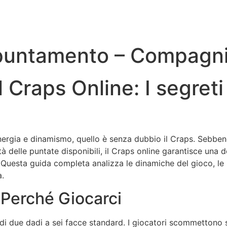
puntamento – Compagnia
Craps Online: I segreti
nergia e dinamismo, quello è senza dubbio il Craps. Sebbe
età delle puntate disponibili, il Craps online garantisce una d
li. Questa guida completa analizza le dinamiche del gioco, le 
a.
 Perché Giocarci
o di due dadi a sei facce standard. I giocatori scommettono