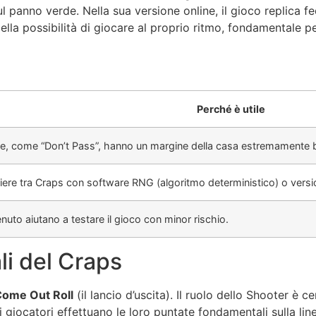
 panno verde. Nella sua versione online, il gioco replica fe
ella possibilità di giocare al proprio ritmo, fondamentale p
Perché è utile
 come “Don’t Pass”, hanno un margine della casa estremamente ba
liere tra Craps con software RNG (algoritmo deterministico) o version
nuto aiutano a testare il gioco con minor rischio.
i del Craps
ome Out Roll
(il lancio d’uscita). Il ruolo dello Shooter è 
 i giocatori effettuano le loro puntate fondamentali sulla l