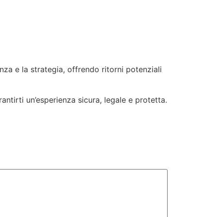
a
za e la strategia, offrendo ritorni potenziali
tirti un’esperienza sicura, legale e protetta.