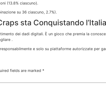
ni (13.8% ciascuno).
inazione su 36 ciascuno, 2.7%).
Craps sta Conquistando l’Itali
rtimento dei dadi digitali. È un gioco che premia la conoscen
gliare .
esponsabilmente e solo su piattaforme autorizzate per garan
uired fields are marked
*