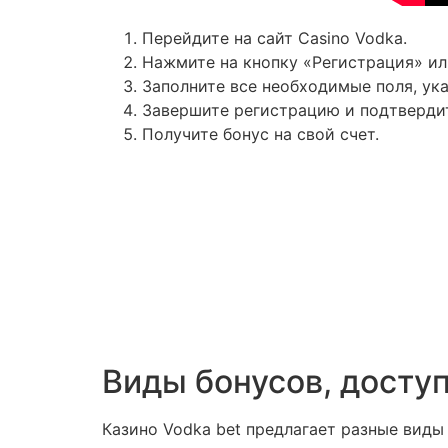
Перейдите на сайт Casino Vodka.
Нажмите на кнопку «Регистрация» ил
Заполните все необходимые поля, ук
Завершите регистрацию и подтвердит
Получите бонус на свой счет.
Виды бонусов, досту
Казино Vodka bet предлагает разные виды