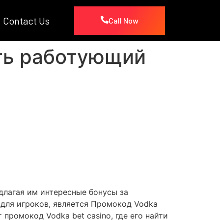
Contact Us
Call Now
ить работующий
длагая им интересные бонусы за
 для игроков, является Промокод Vodka
 промокод Vodka bet casino, где его найти