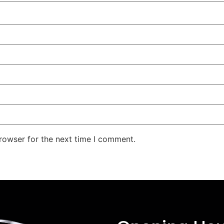
rowser for the next time I comment.