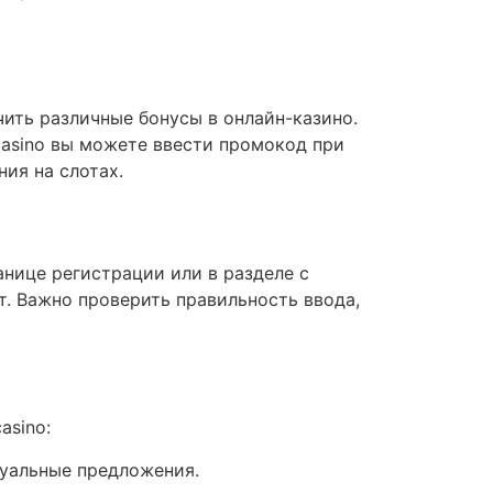
ить различные бонусы в онлайн-казино.
casino вы можете ввести промокод при
ия на слотах.
анице регистрации или в разделе с
т. Важно проверить правильность ввода,
asino:
туальные предложения.