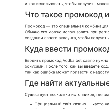
и как использовать, чтобы получить макс
Что такое промокод и
Промокод — это специальная комбинация 
Обычно его можно использовать при регис
создании своего аккаунта, чтобы получить
Куда ввести промокод
Вводить промокод Vodka bet casino нужно
бонусами. После того, как вы введете код
так как ошибка может привести к недосту
Где найти актуальны
Существует несколько источников, где вы
Официальный сайт казино — часто на