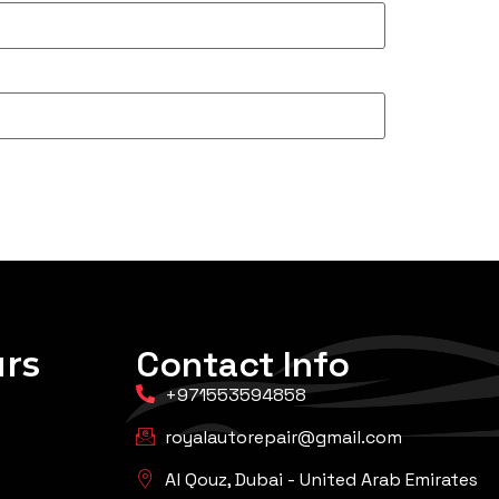
rs
Contact Info
+971553594858
royalautorepair@gmail.com
Al Qouz, Dubai - United Arab Emirates