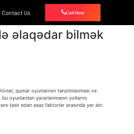
Contact Us
Call Now
lə əlaqədar bilmək
 Dövlət, qumar oyunlarının tənzimlənməsi və
, bu oyunlardan yararlanmanın yollarını
ını təsir edən əsas faktorlar arasında yer alır.