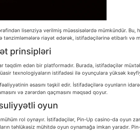
tərəfindən lisenziya verilmiş müəssisələrdə mümkündür. Bu, 
 tənzimləmələrə riayət edərək, istifadəçilərinə etibarlı və m
t prinsipləri
r təqdim edən bir platformadır. Burada, istifadəçilər müxtəl
üasir texnologiyaların istifadəsi ilə oyunçulara yüksək keyfi
aliyyətinin əsasını təşkil edir. İstifadəçilərə oyunların idar
aşamasını və zərərdən qaçmasını məqsəd qoyur.
suliyyətli oyun
 mühüm rol oynayır. İstifadəçilər, Pin-Up casino-da oyun z
ların təhlükəsiz mühitdə oyun oynamağa imkan yaradır. Pin