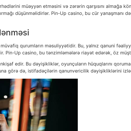
hədlərini müəyyən etməsini və zərərin qarşısını almağa kömək
dırmağı düşünməlidirlər. Pin-Up casino, bu cür yanaşmanı də
lənməsi
üvafiq qurumların məsuliyyətidir. Bu, yalnız qanuni fəaliyyə
r. Pin-Up casino, bu tənzimləmələrə riayət edərək, öz müştər
nkişaf edir. Bu dəyişikliklər, oyunçuların hüquqlarını qoru
 görə də, istifadəçilərin qanunvericilik dəyişikliklərini izlə