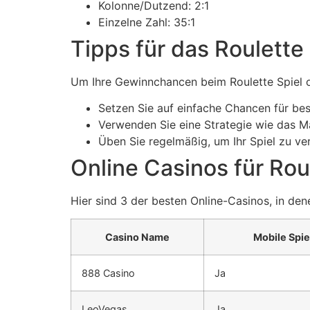
Kolonne/Dutzend: 2:1
Einzelne Zahl: 35:1
Tipps für das Roulette
Um Ihre Gewinnchancen beim Roulette Spiel onl
Setzen Sie auf einfache Chancen für b
Verwenden Sie eine Strategie wie das M
Üben Sie regelmäßig, um Ihr Spiel zu ve
Online Casinos für Rou
Hier sind 3 der besten Online-Casinos, in den
Casino Name
Mobile Spie
888 Casino
Ja
LeoVegas
Ja