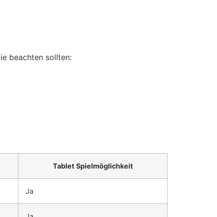
ie beachten sollten:
Tablet Spielmöglichkeit
Ja
Ja