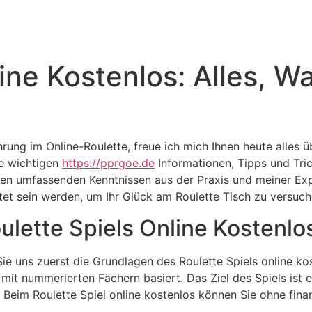
line Kostenlos: Alles, W
rung im Online-Roulette, freue ich mich Ihnen heute alles ü
le wichtigen
https://pprgoe.de
Informationen, Tipps und Tric
en umfassenden Kenntnissen aus der Praxis und meiner Exper
tet sein werden, um Ihr Glück am Roulette Tisch zu versuch
lette Spiels Online Kostenlo
 Sie uns zuerst die Grundlagen des Roulette Spiels online kos
mit nummerierten Fächern basiert. Das Ziel des Spiels ist e
 Beim Roulette Spiel online kostenlos können Sie ohne finan