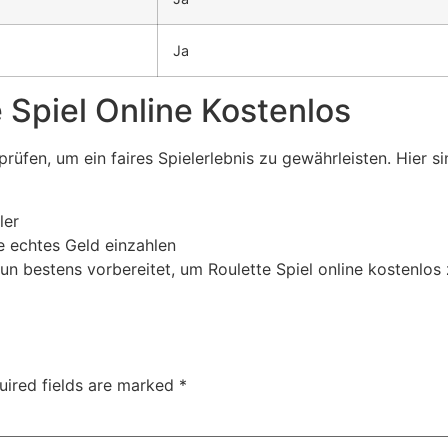
Ja
 Spiel Online Kostenlos
prüfen, um ein faires Spielerlebnis zu gewährleisten. Hier si
ler
ie echtes Geld einzahlen
un bestens vorbereitet, um Roulette Spiel online kostenlos
uired fields are marked
*