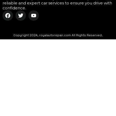
reliable and expert car services to ensure you drive with
confidence.
Copyright 2024, royalautorepair.com All Rights Reserved.