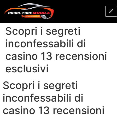
Scopri i segreti
inconfessabili di
casino 13 recensioni
esclusivi
Scopri i segreti
inconfessabili di
casino 13 recensioni