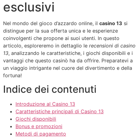
esclusivi
Nel mondo del gioco d’azzardo online, il
casino 13
si
distingue per la sua offerta unica e le esperienze
coinvolgenti che propone ai suoi utenti. In questo
articolo, esploreremo in dettaglio le
recensioni di casino
13
, analizzando le caratteristiche, i giochi disponibili e i
vantaggi che questo casinò ha da offrire. Preparatevi a
un viaggio intrigante nel cuore del divertimento e della
fortuna!
Indice dei contenuti
Introduzione al Casino 13
Caratteristiche principali di Casino 13
Giochi disponibili
Bonus e promozioni
Metodi di pagamento