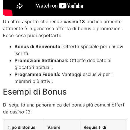
Un altro aspetto che rende
casino 13
particolarmente
attraente è la generosa offerta di bonus e promozioni.
Ecco cosa puoi aspettarti:
Bonus di Benvenuto:
Offerta speciale per i nuovi
iscritti.
Promozioni Settimanali:
Offerte dedicate ai
giocatori abituali.
Programma Fedeltà:
Vantaggi esclusivi per i
membri più attivi.
Esempi di Bonus
Di seguito una panoramica dei bonus più comuni offerti
da
casino 13
:
Tipo di Bonus
Valore
Requisiti di