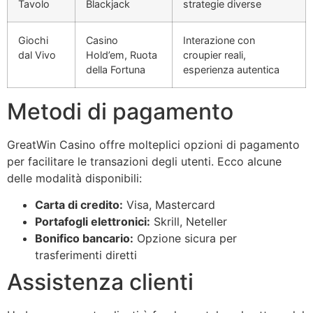
Tavolo
Blackjack
strategie diverse
Giochi
Casino
Interazione con
dal Vivo
Hold’em, Ruota
croupier reali,
della Fortuna
esperienza autentica
Metodi di pagamento
GreatWin Casino offre molteplici opzioni di pagamento
per facilitare le transazioni degli utenti. Ecco alcune
delle modalità disponibili:
Carta di credito:
Visa, Mastercard
Portafogli elettronici:
Skrill, Neteller
Bonifico bancario:
Opzione sicura per
trasferimenti diretti
Assistenza clienti