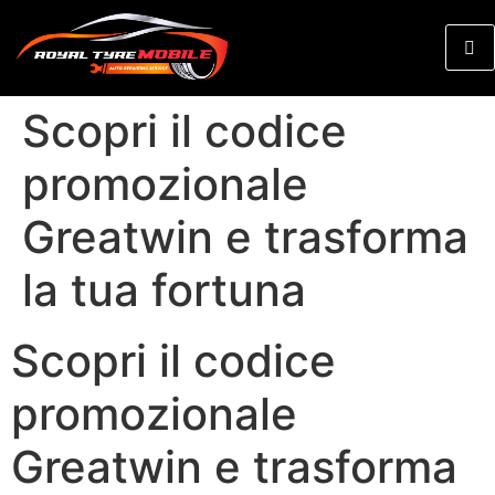
Scopri il codice
promozionale
Greatwin e trasforma
la tua fortuna
Scopri il codice
promozionale
Greatwin e trasforma