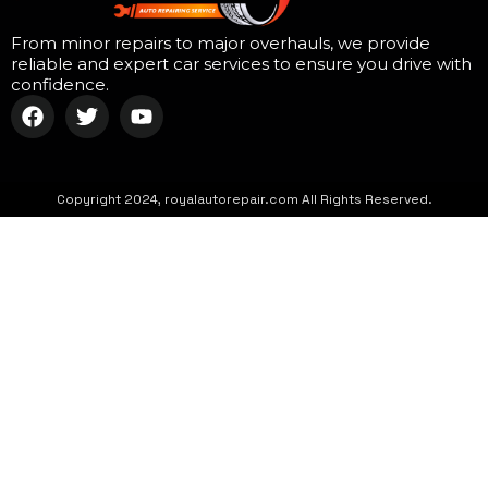
From minor repairs to major overhauls, we provide
reliable and expert car services to ensure you drive with
confidence.
Copyright 2024, royalautorepair.com All Rights Reserved.