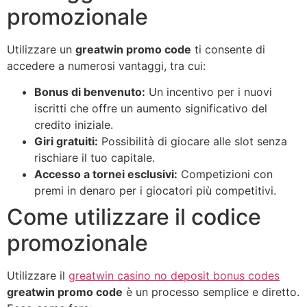
promozionale
Utilizzare un
greatwin promo code
ti consente di
accedere a numerosi vantaggi, tra cui:
Bonus di benvenuto:
Un incentivo per i nuovi
iscritti che offre un aumento significativo del
credito iniziale.
Giri gratuiti:
Possibilità di giocare alle slot senza
rischiare il tuo capitale.
Accesso a tornei esclusivi:
Competizioni con
premi in denaro per i giocatori più competitivi.
Come utilizzare il codice
promozionale
Utilizzare il
greatwin casino no deposit bonus codes
greatwin promo code
è un processo semplice e diretto.