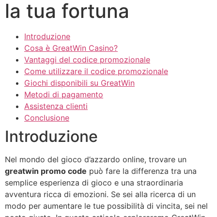
la tua fortuna
Introduzione
Cosa è GreatWin Casino?
Vantaggi del codice promozionale
Come utilizzare il codice promozionale
Giochi disponibili su GreatWin
Metodi di pagamento
Assistenza clienti
Conclusione
Introduzione
Nel mondo del gioco d’azzardo online, trovare un
greatwin promo code
può fare la differenza tra una
semplice esperienza di gioco e una straordinaria
avventura ricca di emozioni. Se sei alla ricerca di un
modo per aumentare le tue possibilità di vincita, sei nel