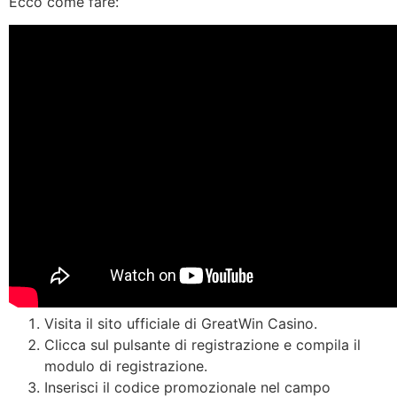
Ecco come fare:
Visita il sito ufficiale di GreatWin Casino.
Clicca sul pulsante di registrazione e compila il
modulo di registrazione.
Inserisci il codice promozionale nel campo