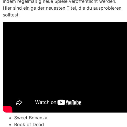
indem regelmäßig neue Spiele veröffentlicht werden.
Hier sind einige der neuesten Titel, die du ausprobieren
solltest:
Sweet Bonanza
Book of Dead