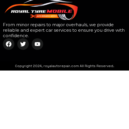
From minor repairs to major overhauls, we provide
reliable and expert car services to ensure you drive with
confidence.
Copyright 2024, royalautorepair.com All Rights Reserved.