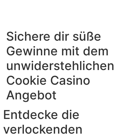
Sichere dir süße
Gewinne mit dem
unwiderstehlichen
Cookie Casino
Angebot
Entdecke die
verlockenden