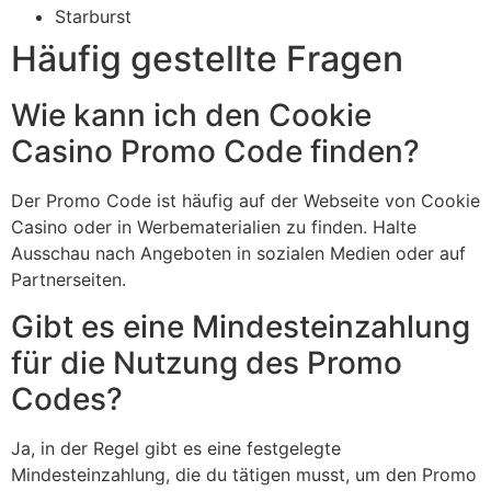
Starburst
Häufig gestellte Fragen
Wie kann ich den Cookie
Casino Promo Code finden?
Der Promo Code ist häufig auf der Webseite von Cookie
Casino oder in Werbematerialien zu finden. Halte
Ausschau nach Angeboten in sozialen Medien oder auf
Partnerseiten.
Gibt es eine Mindesteinzahlung
für die Nutzung des Promo
Codes?
Ja, in der Regel gibt es eine festgelegte
Mindesteinzahlung, die du tätigen musst, um den Promo