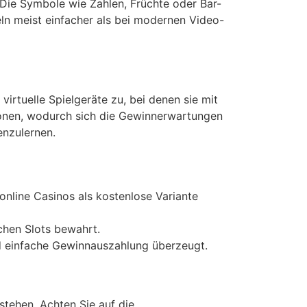
Die Symbole wie Zahlen, Früchte oder Bar-
eln meist einfacher als bei modernen Video-
irtuelle Spielgeräte zu, bei denen sie mit
sionen, wodurch sich die Gewinnerwartungen
enzulernen.
online Casinos als kostenlose Variante
schen Slots bewahrt.
nd einfache Gewinnauszahlung überzeugt.
stehen. Achten Sie auf die