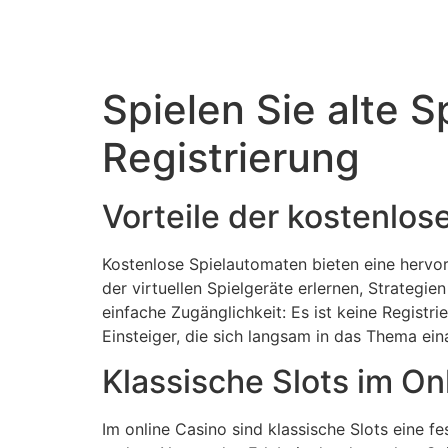
Spielen Sie alte 
Registrierung
Vorteile der kostenlo
Kostenlose Spielautomaten bieten eine hervor
der virtuellen Spielgeräte erlernen, Strategie
einfache Zugänglichkeit: Es ist keine Registri
Einsteiger, die sich langsam in das Thema ei
Klassische Slots im On
Im online Casino sind klassische Slots eine fes