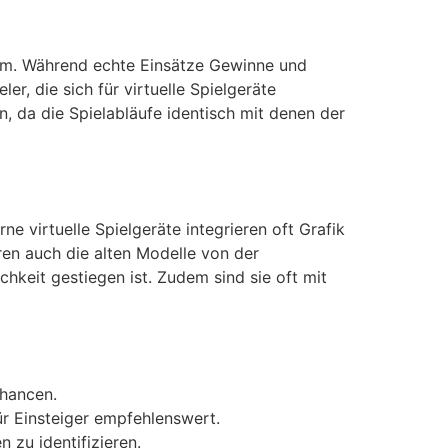
aum. Während echte Einsätze Gewinne und
er, die sich für virtuelle Spielgeräte
n, da die Spielabläufe identisch mit denen der
e virtuelle Spielgeräte integrieren oft Grafik
ren auch die alten Modelle von der
hkeit gestiegen ist. Zudem sind sie oft mit
hancen.
ür Einsteiger empfehlenswert.
 zu identifizieren.