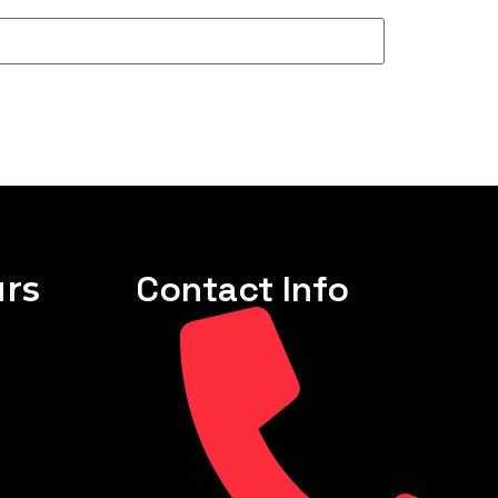
rs
Contact Info