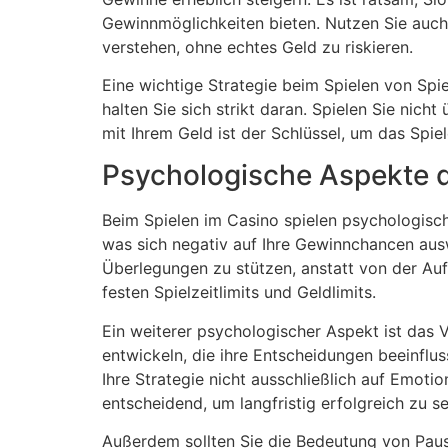
Gewinnmöglichkeiten bieten. Nutzen Sie auch
verstehen, ohne echtes Geld zu riskieren.
Eine wichtige Strategie beim Spielen von Spie
halten Sie sich strikt daran. Spielen Sie nic
mit Ihrem Geld ist der Schlüssel, um das Spie
Psychologische Aspekte d
Beim Spielen im Casino spielen psychologisch
was sich negativ auf Ihre Gewinnchancen ausw
Überlegungen zu stützen, anstatt von der Auf
festen Spielzeitlimits und Geldlimits.
Ein weiterer psychologischer Aspekt ist das 
entwickeln, die ihre Entscheidungen beeinflus
Ihre Strategie nicht ausschließlich auf Emoti
entscheidend, um langfristig erfolgreich zu se
Außerdem sollten Sie die Bedeutung von Pau