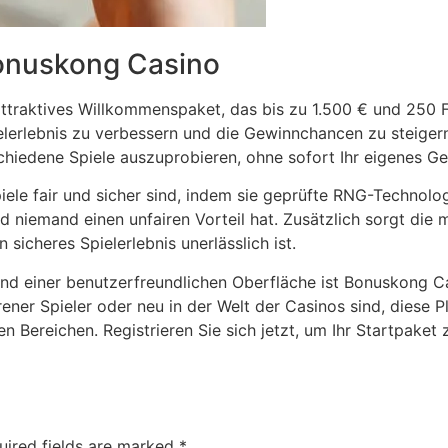
onuskong Casino
attraktives Willkommenspaket, das bis zu 1.500 € und 250 
elerlebnis zu verbessern und die Gewinnchancen zu steigern
chiedene Spiele auszuprobieren, ohne sofort Ihr eigenes Gel
Spiele fair und sicher sind, indem sie geprüfte RNG-Technolo
und niemand einen unfairen Vorteil hat. Zusätzlich sorgt die
sicheres Spielerlebnis unerlässlich ist.
nd einer benutzerfreundlichen Oberfläche ist Bonuskong Ca
hrener Spieler oder neu in der Welt der Casinos sind, diese 
n Bereichen. Registrieren Sie sich jetzt, um Ihr Startpake
uired fields are marked
*