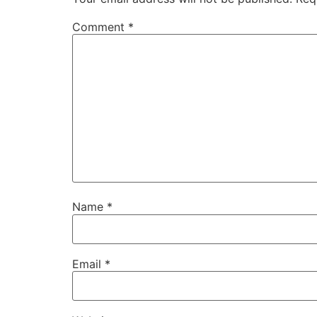
Comment
*
Name
*
Email
*