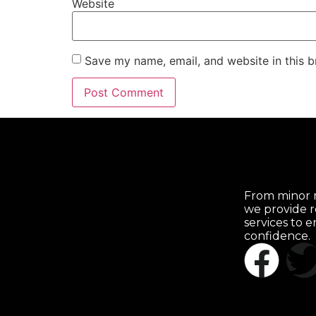
Website
Save my name, email, and website in this b
From minor r
we provide r
services to 
confidence.