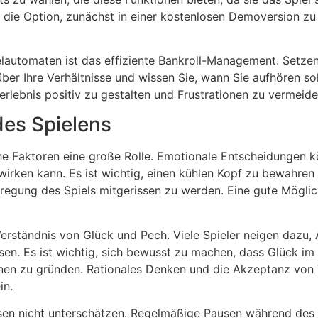
 die Option, zunächst in einer kostenlosen Demoversion zu
lautomaten ist das effiziente Bankroll-Management. Setzen 
ht über Ihre Verhältnisse und wissen Sie, wann Sie aufhören
lerlebnis positiv zu gestalten und Frustrationen zu vermeide
es Spielens
e Faktoren eine große Rolle. Emotionale Entscheidungen kö
irken kann. Es ist wichtig, einen kühlen Kopf zu bewahren
regung des Spiels mitgerissen zu werden. Eine gute Möglichk
Verständnis von Glück und Pech. Viele Spieler neigen dazu,
sen. Es ist wichtig, sich bewusst zu machen, dass Glück im 
onen zu gründen. Rationales Denken und die Akzeptanz von Ve
in.
sen nicht unterschätzen. Regelmäßige Pausen während des 