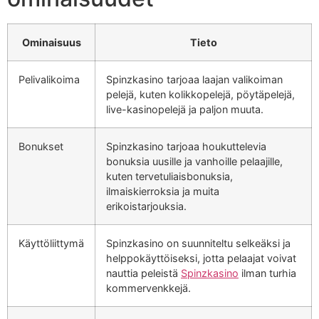
Ominaisuus
Tieto
Pelivalikoima
Spinzkasino tarjoaa laajan valikoiman
pelejä, kuten kolikkopelejä, pöytäpelejä,
live-kasinopelejä ja paljon muuta.
Bonukset
Spinzkasino tarjoaa houkuttelevia
bonuksia uusille ja vanhoille pelaajille,
kuten tervetuliaisbonuksia,
ilmaiskierroksia ja muita
erikoistarjouksia.
Käyttöliittymä
Spinzkasino on suunniteltu selkeäksi ja
helppokäyttöiseksi, jotta pelaajat voivat
nauttia peleistä
Spinzkasino
ilman turhia
kommervenkkejä.