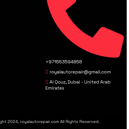
+971553594858
royalautorepair@gmail.com
Al Qouz, Dubai - United Arab
Emirates
ght 2024, royalautorepair.com All Rights Reserved.