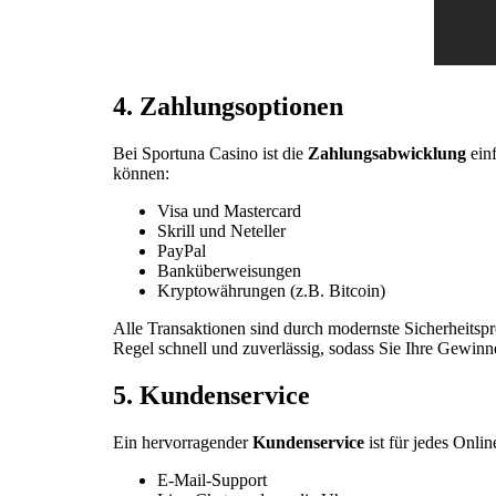
4. Zahlungsoptionen
Bei Sportuna Casino ist die
Zahlungsabwicklung
einf
können:
Visa und Mastercard
Skrill und Neteller
PayPal
Banküberweisungen
Kryptowährungen (z.B. Bitcoin)
Alle Transaktionen sind durch modernste Sicherheitspr
Regel schnell und zuverlässig, sodass Sie Ihre Gewinn
5. Kundenservice
Ein hervorragender
Kundenservice
ist für jedes Onli
E-Mail-Support