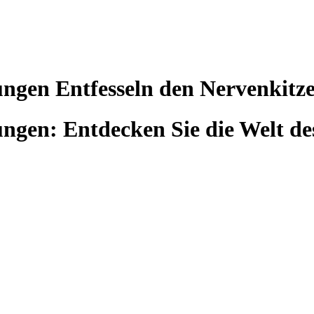
gen Entfesseln den Nervenkitzel
ngen: Entdecken Sie die Welt des