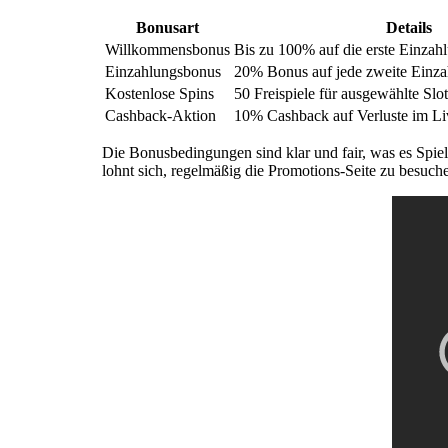
Bonusart
Details
Willkommensbonus
Bis zu 100% auf die erste Einzah
Einzahlungsbonus
20% Bonus auf jede zweite Einza
Kostenlose Spins
50 Freispiele für ausgewählte Slo
Cashback-Aktion
10% Cashback auf Verluste im Li
Die Bonusbedingungen sind klar und fair, was es Spie
lohnt sich, regelmäßig die Promotions-Seite zu besuc