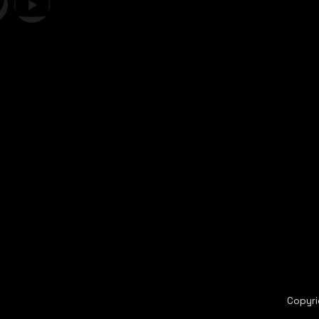
Copyri