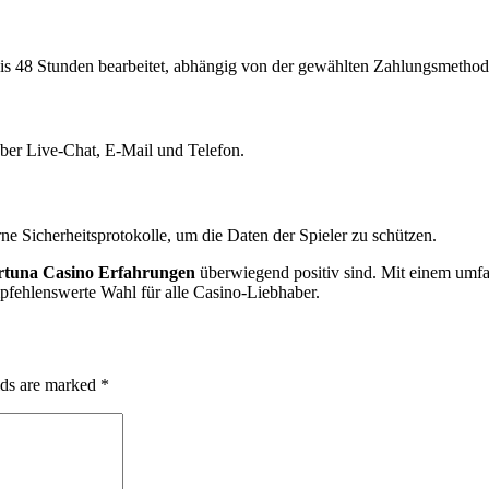
is 48 Stunden bearbeitet, abhängig von der gewählten Zahlungsmethod
über Live-Chat, E-Mail und Telefon.
ne Sicherheitsprotokolle, um die Daten der Spieler zu schützen.
rtuna Casino Erfahrungen
überwiegend positiv sind. Mit einem umfa
pfehlenswerte Wahl für alle Casino-Liebhaber.
lds are marked
*