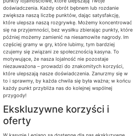
punkty lojalnościowe, które ulepszają Twoje
doświadczenia. Każdy obrót bębnem lub rozdanie
zwiększa naszą liczbę punktów, dając satysfakcję,
które ulepsza naszą rozgrywkę. Możemy koncentrować
się na przyjemności, bez wysiłku zbierając punkty, które
później możemy zamienić na niesamowite nagrody. Im
częściej gramy w gry, które lubimy, tym bardziej
czujemy się związani ze społecznością kasyna. To
motywujące, że nasza lojalność nie pozostaje
niezauważona – prowadzi do znakomitych korzyści,
które ulepszają nasze doświadczenia. Zanurzmy się w
to i sprawmy, by każda chwila się była ważna; w końcu
każdy punkt przybliża nas do kolejnej wspólnej
przygody!
Ekskluzywne korzyści i
oferty
W kasynie Legiano są dostępne dla nas ekskluzywne