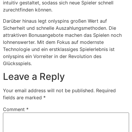
intuitiv gestaltet, sodass sich neue Spieler schnell
zurechtfinden können.
Darüber hinaus legt onlyspins großen Wert auf
Sicherheit und schnelle Auszahlungsmethoden. Die
attraktiven Bonusangebote machen das Spielen noch
lohnenswerter. Mit dem Fokus auf modernste
Technologie und ein erstklassiges Spielerlebnis ist
onlyspins ein Vorreiter in der Revolution des
Glücksspiels.
Leave a Reply
Your email address will not be published.
Required
fields are marked
*
Comment
*