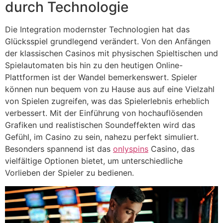
durch Technologie
Die Integration modernster Technologien hat das
Glücksspiel grundlegend verändert. Von den Anfängen
der klassischen Casinos mit physischen Spieltischen und
Spielautomaten bis hin zu den heutigen Online-
Plattformen ist der Wandel bemerkenswert. Spieler
können nun bequem von zu Hause aus auf eine Vielzahl
von Spielen zugreifen, was das Spielerlebnis erheblich
verbessert. Mit der Einführung von hochauflösenden
Grafiken und realistischen Soundeffekten wird das
Gefühl, im Casino zu sein, nahezu perfekt simuliert.
Besonders spannend ist das
onlyspins
Casino, das
vielfältige Optionen bietet, um unterschiedliche
Vorlieben der Spieler zu bedienen.