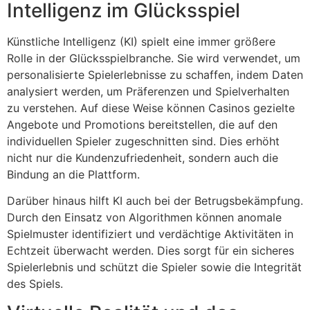
Intelligenz im Glücksspiel
Künstliche Intelligenz (KI) spielt eine immer größere
Rolle in der Glücksspielbranche. Sie wird verwendet, um
personalisierte Spielerlebnisse zu schaffen, indem Daten
analysiert werden, um Präferenzen und Spielverhalten
zu verstehen. Auf diese Weise können Casinos gezielte
Angebote und Promotions bereitstellen, die auf den
individuellen Spieler zugeschnitten sind. Dies erhöht
nicht nur die Kundenzufriedenheit, sondern auch die
Bindung an die Plattform.
Darüber hinaus hilft KI auch bei der Betrugsbekämpfung.
Durch den Einsatz von Algorithmen können anomale
Spielmuster identifiziert und verdächtige Aktivitäten in
Echtzeit überwacht werden. Dies sorgt für ein sicheres
Spielerlebnis und schützt die Spieler sowie die Integrität
des Spiels.