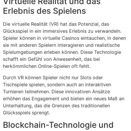
Virtuelle Realität und das
Erlebnis des Spielens
Die virtuelle Realität (VR) hat das Potenzial, das
Glücksspiel in ein immersives Erlebnis zu verwandeln.
Spieler können in virtuelle Casinos eintauchen, in denen
sie mit anderen Spielern interagieren und realistische
Spielumgebungen erleben können. Diese Technologie
schafft ein Gefühl von Anwesenheit, das bei
herkömmlichen Online-Spielen oft fehlt.
Durch VR können Spieler nicht nur Slots oder
Tischspiele spielen, sondern auch an interaktiven
Turnieren teilnehmen. Diese innovativen Ansätze
erhöhen das Engagement und bieten ein neues Maß an
Unterhaltung, das die Grenzen des traditionellen
Glücksspiels sprengt.
Blockchain-Technologie und