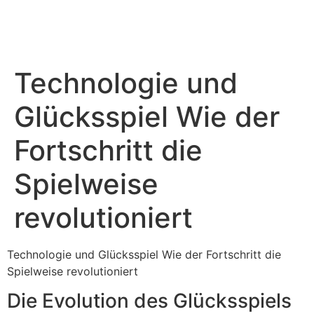
Technologie und
Glücksspiel Wie der
Fortschritt die
Spielweise
revolutioniert
Technologie und Glücksspiel Wie der Fortschritt die
Spielweise revolutioniert
Die Evolution des Glücksspiels