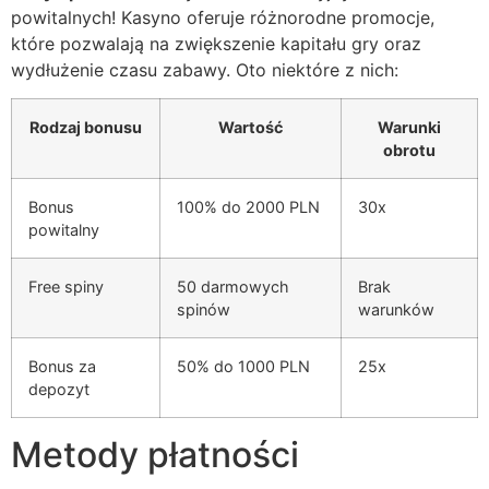
powitalnych! Kasyno oferuje różnorodne promocje,
które pozwalają na zwiększenie kapitału gry oraz
wydłużenie czasu zabawy. Oto niektóre z nich:
Rodzaj bonusu
Wartość
Warunki
obrotu
Bonus
100% do 2000 PLN
30x
powitalny
Free spiny
50 darmowych
Brak
spinów
warunków
Bonus za
50% do 1000 PLN
25x
depozyt
Metody płatności