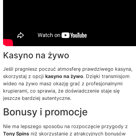
Kasyno na żywo
Jeśli pragniesz poczuć atmosferę prawdziwego kasyna,
skorzystaj z opcji
kasyno na żywo
. Dzięki transmisjom
wideo na żywo masz okazję grać z profesjonalnymi
krupierami, co sprawia, że doświadczenie staje się
jeszcze bardziej autentyczne.
Bonusy i promocje
Nie ma lepszego sposobu na rozpoczęcie przygody z
Tony Spins
niż skorzystanie z atrakcyjnych bonusów