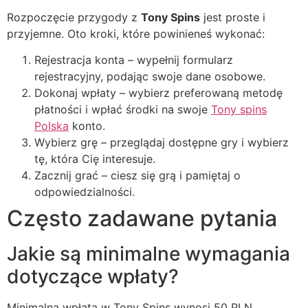
Rozpoczęcie przygody z
Tony Spins
jest proste i
przyjemne. Oto kroki, które powinieneś wykonać:
Rejestracja konta – wypełnij formularz
rejestracyjny, podając swoje dane osobowe.
Dokonaj wpłaty – wybierz preferowaną metodę
płatności i wpłać środki na swoje
Tony spins
Polska
konto.
Wybierz grę – przeglądaj dostępne gry i wybierz
tę, która Cię interesuje.
Zacznij grać – ciesz się grą i pamiętaj o
odpowiedzialności.
Często zadawane pytania
Jakie są minimalne wymagania
dotyczące wpłaty?
Minimalna wpłata w Tony Spins wynosi 50 PLN.