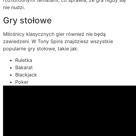
różnorodnymi tematami, co sprawia, że gra nigdy się
nie nudzi.
Gry stołowe
Miłośnicy klasycznych gier również nie będą
zawiedzeni. W Tony Spins znajdziesz wszystkie
popularne gry stołowe, takie jak:
Ruletka
Bakarat
Blackjack
Poker