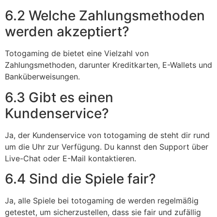
6.2 Welche Zahlungsmethoden
werden akzeptiert?
Totogaming de bietet eine Vielzahl von
Zahlungsmethoden, darunter Kreditkarten, E-Wallets und
Banküberweisungen.
6.3 Gibt es einen
Kundenservice?
Ja, der Kundenservice von totogaming de steht dir rund
um die Uhr zur Verfügung. Du kannst den Support über
Live-Chat oder E-Mail kontaktieren.
6.4 Sind die Spiele fair?
Ja, alle Spiele bei totogaming de werden regelmäßig
getestet, um sicherzustellen, dass sie fair und zufällig