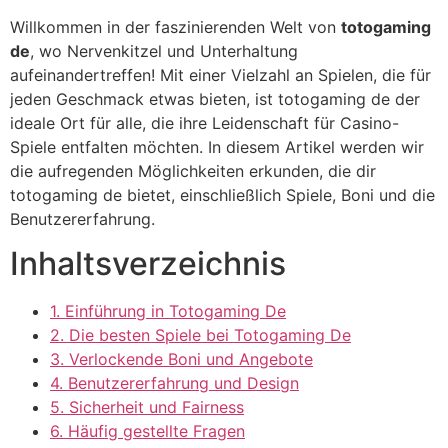
Willkommen in der faszinierenden Welt von
totogaming
de
, wo Nervenkitzel und Unterhaltung
aufeinandertreffen! Mit einer Vielzahl an Spielen, die für
jeden Geschmack etwas bieten, ist totogaming de der
ideale Ort für alle, die ihre Leidenschaft für Casino-
Spiele entfalten möchten. In diesem Artikel werden wir
die aufregenden Möglichkeiten erkunden, die dir
totogaming de bietet, einschließlich Spiele, Boni und die
Benutzererfahrung.
Inhaltsverzeichnis
1. Einführung in Totogaming De
2. Die besten Spiele bei Totogaming De
3. Verlockende Boni und Angebote
4. Benutzererfahrung und Design
5. Sicherheit und Fairness
6. Häufig gestellte Fragen