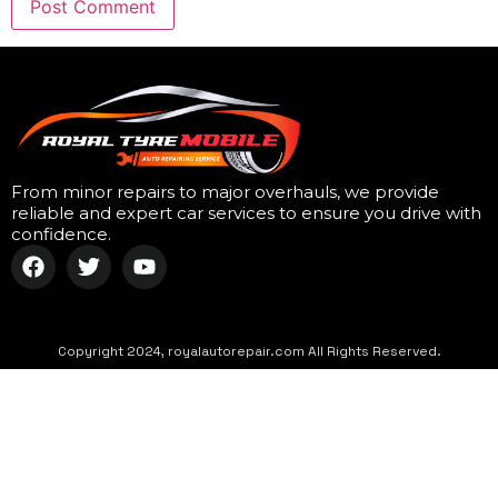
From minor repairs to major overhauls, we provide
reliable and expert car services to ensure you drive with
confidence.
Copyright 2024, royalautorepair.com All Rights Reserved.