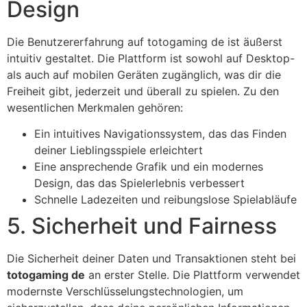
Design
Die Benutzererfahrung auf totogaming de ist äußerst
intuitiv gestaltet. Die Plattform ist sowohl auf Desktop-
als auch auf mobilen Geräten zugänglich, was dir die
Freiheit gibt, jederzeit und überall zu spielen. Zu den
wesentlichen Merkmalen gehören:
Ein intuitives Navigationssystem, das das Finden
deiner Lieblingsspiele erleichtert
Eine ansprechende Grafik und ein modernes
Design, das das Spielerlebnis verbessert
Schnelle Ladezeiten und reibungslose Spielabläufe
5. Sicherheit und Fairness
Die Sicherheit deiner Daten und Transaktionen steht bei
totogaming de
an erster Stelle. Die Plattform verwendet
modernste Verschlüsselungstechnologien, um