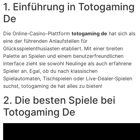
1. Einführung in Totogaming
De
Die Online-Casino-Plattform
totogaming de
hat sich als
eine der führenden Anlaufstellen für
Glücksspielenthusiasten etabliert. Mit einer breiten
Palette an Spielen und einem benutzerfreundlichen
Interface zieht sie sowohl Neulinge als auch erfahrene
Spieler an. Egal, ob du nach klassischen
Spielautomaten, Tischspielen oder Live-Dealer-Spielen
suchst, totogaming de hat alles zu bieten!
2. Die besten Spiele bei
Totogaming De