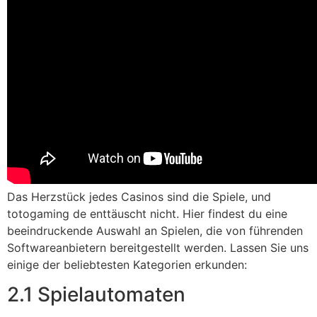
Das Herzstück jedes Casinos sind die Spiele, und
totogaming de enttäuscht nicht. Hier findest du eine
beeindruckende Auswahl an Spielen, die von führenden
Softwareanbietern bereitgestellt werden. Lassen Sie uns
einige der beliebtesten Kategorien erkunden:
2.1 Spielautomaten