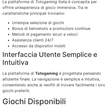
La piattaforma di
Totogaming Italia
è concepita per
offrire un’esperienza di gioco immersiva. Tra le
caratteristiche principali troviamo:
Un’ampia selezione di giochi
Bonus di benvenuto e promozioni continue
Metodi di pagamento sicuri e veloci
Assistenza clienti 24/7
Accesso da dispositivi mobili
Interfaccia Utente Semplice e
Intuitiva
La piattaforma di
Totogaming
è progettata pensando
all’utente finale. La navigazione è semplice e intuitiva,
consentendo anche ai neofiti di trovare facilmente i loro
giochi preferiti.
Giochi Disponibili