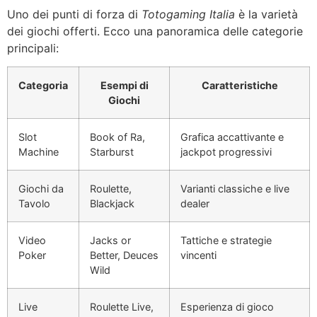
Uno dei punti di forza di
Totogaming Italia
è la varietà
dei giochi offerti. Ecco una panoramica delle categorie
principali:
Categoria
Esempi di
Caratteristiche
Giochi
Slot
Book of Ra,
Grafica accattivante e
Machine
Starburst
jackpot progressivi
Giochi da
Roulette,
Varianti classiche e live
Tavolo
Blackjack
dealer
Video
Jacks or
Tattiche e strategie
Poker
Better, Deuces
vincenti
Wild
Live
Roulette Live,
Esperienza di gioco