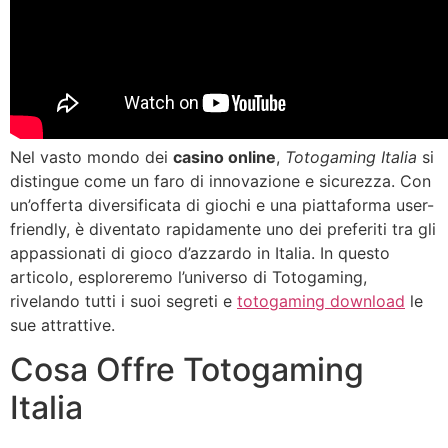
Nel vasto mondo dei
casino online
,
Totogaming Italia
si
distingue come un faro di innovazione e sicurezza. Con
un’offerta diversificata di giochi e una piattaforma user-
friendly, è diventato rapidamente uno dei preferiti tra gli
appassionati di gioco d’azzardo in Italia. In questo
articolo, esploreremo l’universo di Totogaming,
rivelando tutti i suoi segreti e
totogaming download
le
sue attrattive.
Cosa Offre Totogaming
Italia