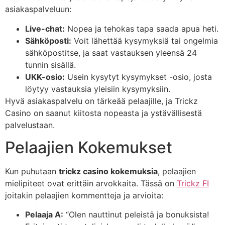
asiakaspalveluun:
Live-chat:
Nopea ja tehokas tapa saada apua heti.
Sähköposti:
Voit lähettää kysymyksiä tai ongelmia
sähköpostitse, ja saat vastauksen yleensä 24
tunnin sisällä.
UKK-osio:
Usein kysytyt kysymykset -osio, josta
löytyy vastauksia yleisiin kysymyksiin.
Hyvä asiakaspalvelu on tärkeää pelaajille, ja Trickz
Casino on saanut kiitosta nopeasta ja ystävällisestä
palvelustaan.
Pelaajien Kokemukset
Kun puhutaan
trickz casino kokemuksia
, pelaajien
mielipiteet ovat erittäin arvokkaita. Tässä on
Trickz FI
joitakin pelaajien kommentteja ja arvioita:
Pelaaja A:
“Olen nauttinut peleistä ja bonuksista!