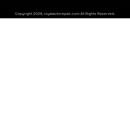
Copyright 2024, royalautorepair.com All Rights Reserved.