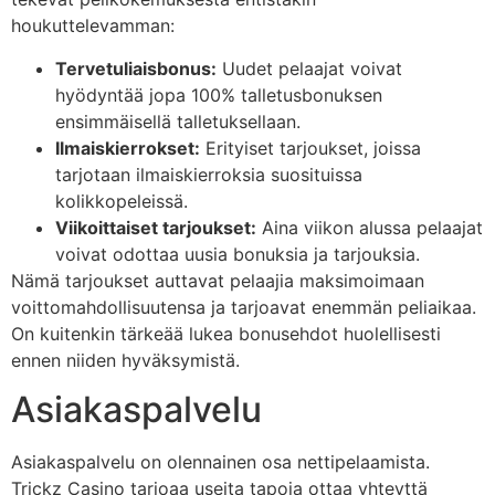
houkuttelevamman:
Tervetuliaisbonus:
Uudet pelaajat voivat
hyödyntää jopa 100% talletusbonuksen
ensimmäisellä talletuksellaan.
Ilmaiskierrokset:
Erityiset tarjoukset, joissa
tarjotaan ilmaiskierroksia suosituissa
kolikkopeleissä.
Viikoittaiset tarjoukset:
Aina viikon alussa pelaajat
voivat odottaa uusia bonuksia ja tarjouksia.
Nämä tarjoukset auttavat pelaajia maksimoimaan
voittomahdollisuutensa ja tarjoavat enemmän peliaikaa.
On kuitenkin tärkeää lukea bonusehdot huolellisesti
ennen niiden hyväksymistä.
Asiakaspalvelu
Asiakaspalvelu on olennainen osa nettipelaamista.
Trickz Casino tarjoaa useita tapoja ottaa yhteyttä