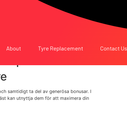
About
Tyre Replacement
Contact Us
r spelentusiaster
re
och samtidigt ta del av generösa bonusar. I
äst kan utnyttja dem för att maximera din