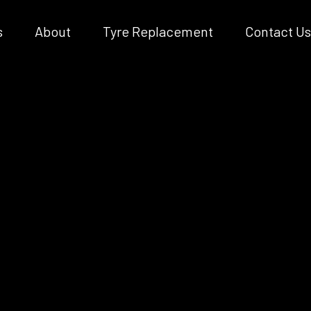
s
About
Tyre Replacement
Contact Us