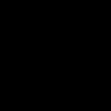
Skip
to
content